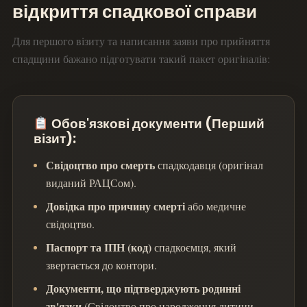
відкриття спадкової справи
Для першого візиту та написання заяви про прийняття
спадщини бажано підготувати такий пакет оригіналів:
Обов'язкові документи (Перший
візит):
Свідоцтво про смерть
спадкодавця (оригінал
виданий РАЦСом).
Довідка про причину смерті
або медичне
свідоцтво.
Паспорт та ІПН (код)
спадкоємця, який
звертається до контори.
Документи, що підтверджують родинні
зв'язки
(Свідоцтво про народження дитини,