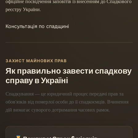
офіційне посвідчення заповітів із внесенням до Спадкового
реєстру України.
Консультація по спадщині
ЗАХИСТ МАЙНОВИХ ПРАВ
Як правильно завести спадкову
справу в Україні
Спадкування — це юридичний процес передачі прав та
обов'язків від померлої особи до її спадкоємців. Вчинення
дій вимагає суворого дотримання часових рамок.