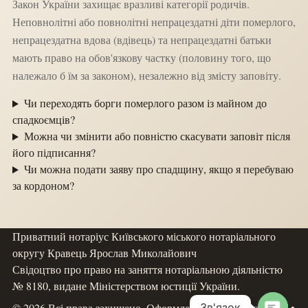
Закон України захищає вразливі категорії родичів.
Неповнолітні або повнолітні непрацездатні діти померлого,
непрацездатна вдова (вдівець) та непрацездатні батьки
мають право на обов'язкову частку (половину того, що
належало б їм за законом), незалежно від змісту заповіту.
Чи переходять борги померлого разом із майном до
спадкоємців?
Можна чи змінити або повністю скасувати заповіт після
його підписання?
Чи можна подати заяву про спадщину, якщо я перебуваю
за кордоном?
Приватний нотаріус Київського міського нотаріального
округу Кравець Ярослав Миколайович
Свідоцтво про право на заняття нотаріальною діяльністю
№ 8180, видане Міністерством юстиції України.
Зв'язок
© 2026 Всі права захищено. Оформлення спадкових справ •