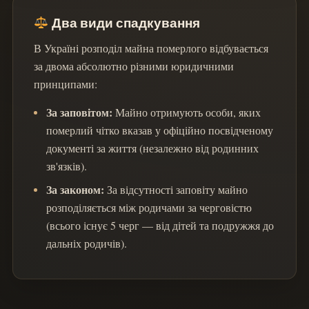
Два види спадкування
В Україні розподіл майна померлого відбувається
за двома абсолютно різними юридичними
принципами:
За заповітом:
Майно отримують особи, яких
померлий чітко вказав у офіційно посвідченому
документі за життя (незалежно від родинних
зв'язків).
За законом:
За відсутності заповіту майно
розподіляється між родичами за черговістю
(всього існує 5 черг — від дітей та подружжя до
дальніх родичів).